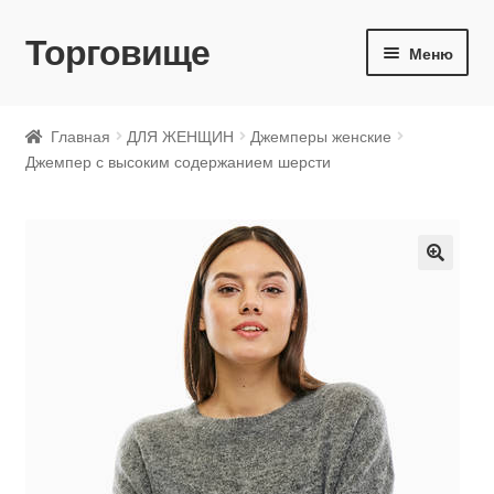
Торговище
Перейти
Перейти
Меню
к
к
навигации
содержимому
ДЛЯ ЖЕНЩИН
Главная
ДЛЯ ЖЕНЩИН
Джемперы женские
Джемпер с высоким содержанием шерсти
ДЛЯ МУЖЧИН
ДЛЯ ДЕТЕЙ
🔍