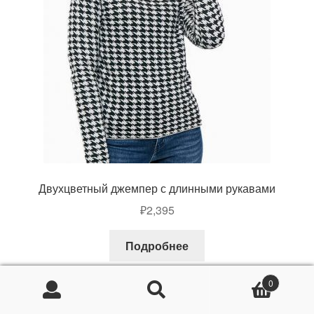
Двухцветный джемпер с длинными рукавами
₽
2,395
Подробнее
0
Искать:
Поиск