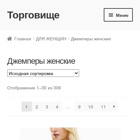
Торговище
Перейти
Перейти
Меню
к
к
навигации
содержимому
ДЛЯ ЖЕНЩИН
Главная
ДЛЯ ЖЕНЩИН
Джемперы женские
ДЛЯ МУЖЧИН
Джемперы женские
ДЛЯ ДЕТЕЙ
Отображение 1–30 из 306
1
2
3
4
…
9
10
11