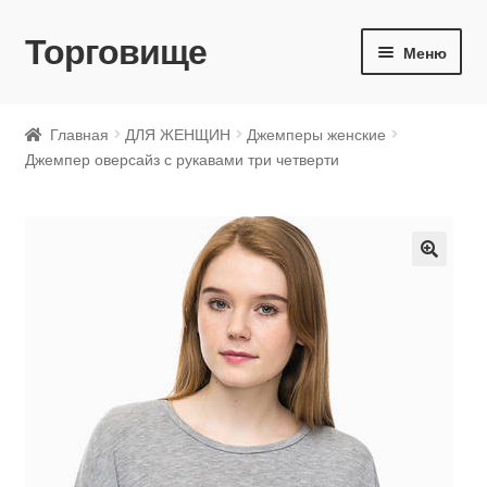
Торговище
Перейти
Перейти
Меню
к
к
навигации
содержимому
ДЛЯ ЖЕНЩИН
Главная
ДЛЯ ЖЕНЩИН
Джемперы женские
Джемпер оверсайз с рукавами три четверти
ДЛЯ МУЖЧИН
ДЛЯ ДЕТЕЙ
🔍