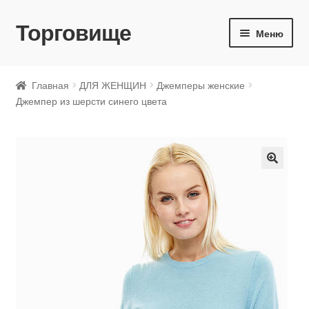
Торговище
Перейти
Перейти
Меню
к
к
навигации
содержимому
ДЛЯ ЖЕНЩИН
Главная
ДЛЯ ЖЕНЩИН
Джемперы женские
Джемпер из шерсти синего цвета
ДЛЯ МУЖЧИН
ДЛЯ ДЕТЕЙ
🔍