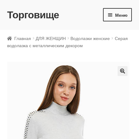
Торговище
Перейти
Перейти
Меню
к
к
навигации
содержимому
ДЛЯ ЖЕНЩИН
Главная
ДЛЯ ЖЕНЩИН
Водолазки женские
Серая
водолазка с металлическим декором
ДЛЯ МУЖЧИН
ДЛЯ ДЕТЕЙ
🔍